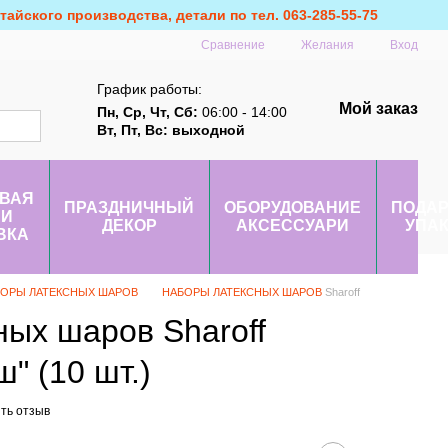
айского производства, детали по тел. 063-285-55-75
Сравнение
Желания
Вход
График работы:
Мой заказ
Пн, Ср, Чт, Сб:
06:00 - 14:00
Вт, Пт, Вс: выходной
ВАЯ
ПРАЗДНИЧНЫЙ
ОБОРУДОВАНИЕ
ПОДА
 И
ДЕКОР
АКСЕССУАРИ
УПА
ВКА
ОРЫ ЛАТЕКСНЫХ ШАРОВ
НАБОРЫ ЛАТЕКСНЫХ ШАРОВ
Sharoff
ных шаров Sharoff
" (10 шт.)
ть отзыв