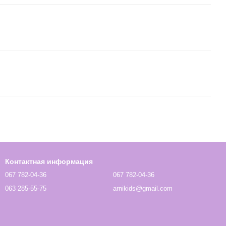
Контактная информация
067 782-04-36
067 782-04-36
063 285-55-75
arnikids@gmail.com