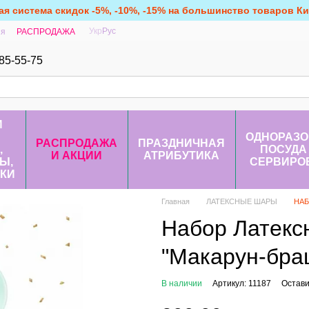
ая система скидок -5%, -10%, -15% на большинство товаров Кит
Укр
Рус
ия
РАСПРОДАЖА
85-55-75
И
ОДНОРАЗО
РАСПРОДАЖА
ПРАЗДНИЧНАЯ
,
ПОСУДА
И АКЦИИ
АТРИБУТИКА
Ы,
СЕРВИРО
КИ
Главная
ЛАТЕКСНЫЕ ШАРЫ
НАБ
Набор Латекс
"Макарун-браш
В наличии
Артикул: 11187
Остави