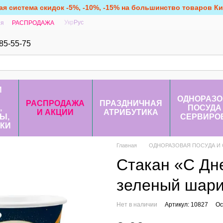
ая система скидок -5%, -10%, -15% на большинство товаров Кит
Укр
Рус
ия
РАСПРОДАЖА
85-55-75
И
ОДНОРАЗО
РАСПРОДАЖА
ПРАЗДНИЧНАЯ
,
ПОСУДА
И АКЦИИ
АТРИБУТИКА
Ы,
СЕРВИРО
КИ
Главная
ОДНОРАЗОВАЯ ПОСУДА И
Стакан «С Дн
зеленый шари
Нет в наличии
Артикул: 10827
Ос