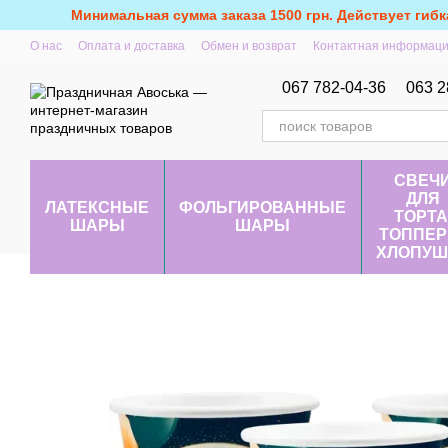
Перейти к основному контенту
Минимальная сумма заказа 1500 грн. Действует гибк
О нас
Оплата и доставка
Обмен и возврат
Контактная информац
067 782-04-36
063 2
СВЕЧ
ДЛЯ
ЛАТЕКСНЫЕ
ФОЛЬГИРОВАННЫЕ
ТОРТА
ШАРЫ
ШАРЫ
ТОППЕР
ХЛОПУШ