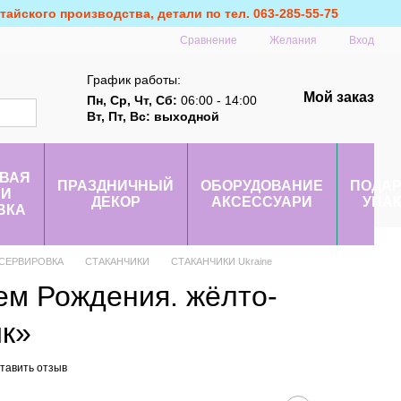
айского производства, детали по тел. 063-285-55-75
Сравнение
Желания
Вход
График работы:
Мой заказ
Пн, Ср, Чт, Сб:
06:00 - 14:00
Вт, Пт, Вс: выходной
ВАЯ
ПРАЗДНИЧНЫЙ
ОБОРУДОВАНИЕ
ПОДА
 И
ДЕКОР
АКСЕССУАРИ
УПА
ВКА
 СЕРВИРОВКА
СТАКАНЧИКИ
СТАКАНЧИКИ Ukraine
ем Рождения. жёлто-
к»
тавить отзыв