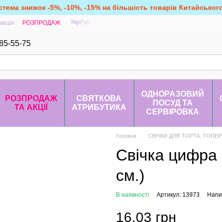
стема знижок -5%, -10%, -15% на більшість товарів Китайськог
Укр
Рус
мація
РОЗПРОДАЖ
85-55-75
ОДНОРАЗОВИЙ
РОЗПРОДАЖ
СВЯТКОВА
ПОСУД ТА
ТА АКЦІЇ
АТРИБУТИКА
СЕРВІРОВКА
Головна
СВІЧКИ ДЛЯ ТОРТА, ТОПЕ
Свічка цифра 
см.)
В наявності
Артикул: 13973
Напис
16.03 грн