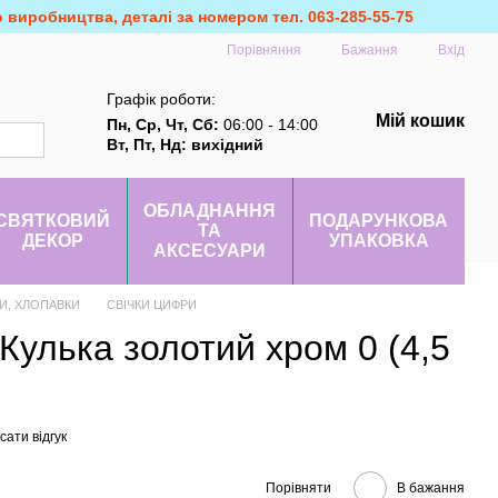
о виробництва, деталі за номером тел. 063-285-55-75
Порівняння
Бажання
Вхід
Графік роботи:
Мій кошик
Пн, Ср, Чт, Сб:
06:00 - 14:00
Вт, Пт, Нд: вихідний
ОБЛАДНАННЯ
СВЯТКОВИЙ
ПОДАРУНКОВА
ТА
ДЕКОР
УПАКОВКА
АКСЕСУАРИ
РИ, ХЛОПАВКИ
СВІЧКИ ЦИФРИ
Кулька золотий хром 0 (4,5
ати відгук
Порівняти
В бажання