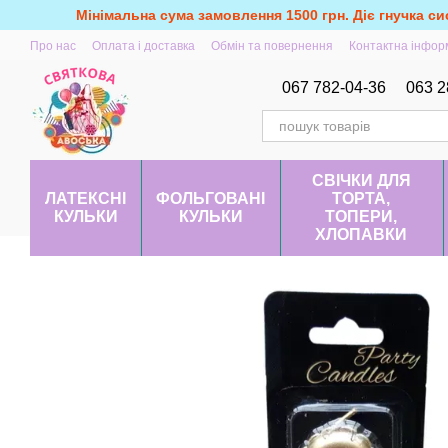
Перейти до основного контенту
Мінімальна сума замовлення 1500 грн. Діє гнучка си
Про нас
Оплата і доставка
Обмін та повернення
Контактна інфор
067 782-04-36
063 2
СВІЧКИ ДЛЯ
ЛАТЕКСНІ
ФОЛЬГОВАНІ
ТОРТА,
КУЛЬКИ
КУЛЬКИ
ТОПЕРИ,
ХЛОПАВКИ