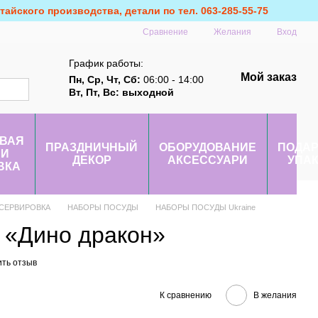
айского производства, детали по тел. 063-285-55-75
Сравнение
Желания
Вход
График работы:
Мой заказ
Пн, Ср, Чт, Сб:
06:00 - 14:00
Вт, Пт, Вс: выходной
ВАЯ
ПРАЗДНИЧНЫЙ
ОБОРУДОВАНИЕ
ПОДА
 И
ДЕКОР
АКСЕССУАРИ
УПА
ВКА
 СЕРВИРОВКА
НАБОРЫ ПОСУДЫ
НАБОРЫ ПОСУДЫ Ukraine
 «Дино дракон»
ить отзыв
К сравнению
В желания