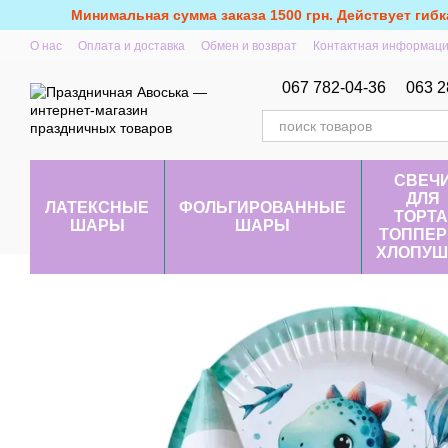
Перейти к основному контенту
Минимальная сумма заказа 1500 грн. Действует гибк
О нас
Оплата и доставка
Обмен и возврат
Контактная информац
067 782-04-36
063 2
СВЕЧ
ДЛЯ
ЛАТЕКСНЫЕ
ФОЛЬГИРОВАННЫЕ
ТОРТА
ШАРЫ
ШАРЫ
ТОППЕР
ХЛОПУШ