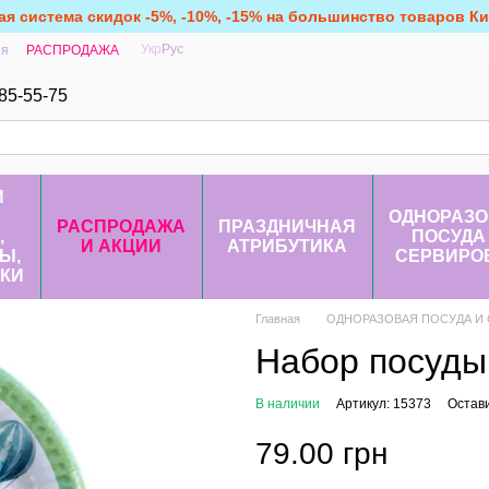
ая система скидок -5%, -10%, -15% на большинство товаров Кит
Укр
Рус
ия
РАСПРОДАЖА
85-55-75
И
ОДНОРАЗО
РАСПРОДАЖА
ПРАЗДНИЧНАЯ
,
ПОСУДА
И АКЦИИ
АТРИБУТИКА
Ы,
СЕРВИРО
КИ
Главная
ОДНОРАЗОВАЯ ПОСУДА И
Набор посуды
В наличии
Артикул: 15373
Остав
79.00 грн