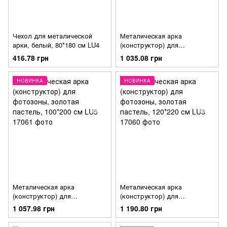
Чехол для металической
Металическая арка
арки, белый, 80*180 см LU4
(конструктор) для
фотозоны, золотая пастель,
416.78 грн
1 035.08 грн
80*180 см LU6
НОВИНКА
НОВИНКА
Металическая арка
Металическая арка
(конструктор) для
(конструктор) для
фотозоны, золотая пастель,
фотозоны, золотая пастель,
1 057.98 грн
1 190.80 грн
100*200 см LU5
120*220 см LU3