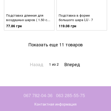
Подставка длинная для
Подставка в форме
воздушных шаров ( 1.50 см
большого шара LU - 7
на 7 шаров) LU - 9 (3)
77.86 грн
119.08 грн
Показать еще 11 товаров
Назад
Вперед
1
из 2
067 782-04-36
063 285-55-75
Контактная информация