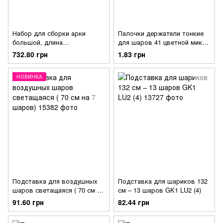
Набор для сборки арки
Палочки держатели тонкие
большой, длина
для шаров 41 цветной микс
приблизительно 5 м. – LU13
верх-низ
732.80 грн
1.83 грн
НОВИНКА
Подставка для воздушных
Подставка для шариков 132
шаров светащаяся ( 70 см на
см – 13 шаров GK1 LU2 (4)
7 шаров)
91.60 грн
82.44 грн