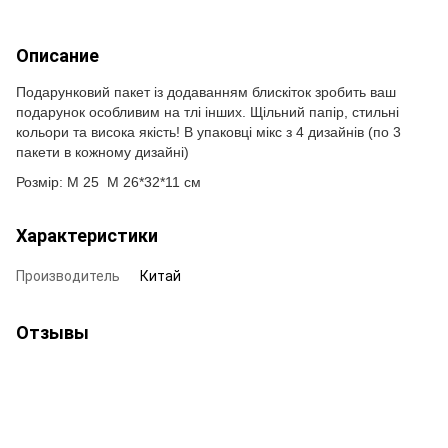
Описание
Подарунковий пакет із додаванням блискіток зробить ваш
подарунок особливим на тлі інших. Щільний папір, стильні
кольори та висока якість! В упаковці мікс з 4 дизайнів (по 3
пакети в кожному дизайні)
Розмір: M 25 M 26*32*11 см
Характеристики
Производитель
Китай
Отзывы