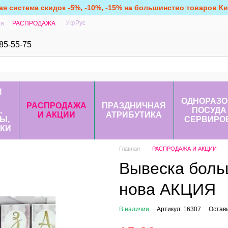
ая система скидок -5%, -10%, -15% на большинство товаров Кит
Укр
Рус
ия
РАСПРОДАЖА
85-55-75
И
ОДНОРАЗО
РАСПРОДАЖА
ПРАЗДНИЧНАЯ
,
ПОСУДА
И АКЦИИ
АТРИБУТИКА
Ы,
СЕРВИРО
КИ
Главная
РАСПРОДАЖА И АКЦИИ
Вывеска боль
нова АКЦИЯ
В наличии
Артикул: 16307
Остав