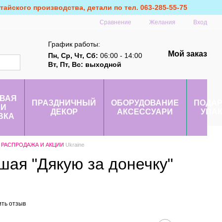
айского производства, детали по тел. 063-285-55-75
Сравнение
Желания
Вход
График работы:
Мой заказ
Пн, Ср, Чт, Сб:
06:00 - 14:00
Вт, Пт, Вс: выходной
ВАЯ
ПРАЗДНИЧНЫЙ
ОБОРУДОВАНИЕ
ПОДА
 И
ДЕКОР
АКСЕССУАРИ
УПА
ВКА
РАСПРОДАЖА И АКЦИИ
Ukraine
шая "Дякую за донечку"
ить отзыв