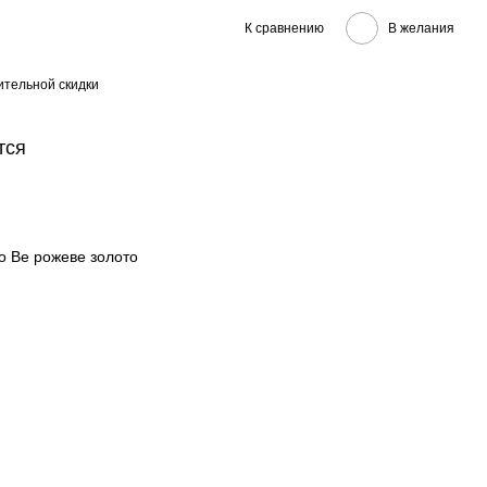
К сравнению
В желания
тельной скидки
тся
to Be рожеве золото