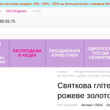
ая система скидок -5%, -10%, -15% на большинство товаров Кит
Укр
Рус
ия
РАСПРОДАЖА
85-55-75
И
ОДНОРАЗО
РАСПРОДАЖА
ПРАЗДНИЧНАЯ
,
ПОСУДА
И АКЦИИ
АТРИБУТИКА
Ы,
СЕРВИРО
КИ
Главная
ПРАЗДНИЧНАЯ АТРИБУТИК
АНТИСТРЕСС, ДУДКИ, НОСИКИ, ИГРУШКИ
Святкова гліте
рожеве золот
Нет в наличии
Артикул: 15834
Ос