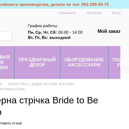
айского производства, детали по тел. 063-285-55-75
Сравнение
Желания
Вход
График работы:
Мой заказ
Пн, Ср, Чт, Сб:
06:00 - 14:00
Вт, Пт, Вс: выходной
ВАЯ
ПРАЗДНИЧНЫЙ
ОБОРУДОВАНИЕ
ПОДА
 И
ДЕКОР
АКСЕССУАРИ
УПА
ВКА
А
АНТИСТРЕСС, ДУДКИ, НОСИКИ, ИГРУШКИ
 Made in China
рна стрічка Bride to Be
о
тавить отзыв