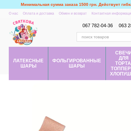
Перейти к основному контенту
Минимальная сумма заказа 1500 грн. Действует гибк
О нас
Оплата и доставка
Обмен и возврат
Контактная информац
067 782-04-36
063 2
СВЕЧ
ДЛЯ
ЛАТЕКСНЫЕ
ФОЛЬГИРОВАННЫЕ
ТОРТА
ШАРЫ
ШАРЫ
ТОППЕР
ХЛОПУШ