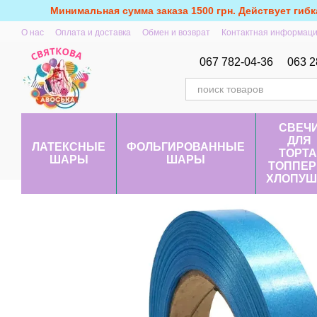
Перейти к основному контенту
Минимальная сумма заказа 1500 грн. Действует гибк
О нас
Оплата и доставка
Обмен и возврат
Контактная информац
067 782-04-36
063 2
СВЕЧ
ДЛЯ
ЛАТЕКСНЫЕ
ФОЛЬГИРОВАННЫЕ
ТОРТА
ШАРЫ
ШАРЫ
ТОППЕР
ХЛОПУШ