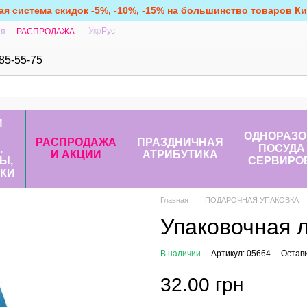
ая система скидок -5%, -10%, -15% на большинство товаров Кит
Укр
Рус
ия
РАСПРОДАЖА
85-55-75
И
ОДНОРАЗО
РАСПРОДАЖА
ПРАЗДНИЧНАЯ
,
ПОСУДА
И АКЦИИ
АТРИБУТИКА
Ы,
СЕРВИРО
КИ
Главная
ПОДАРОЧНАЯ УПАКОВКА
Упаковочная л
В наличии
Артикул: 05664
Остав
32.00 грн