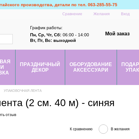
айского производства, детали по тел. 063-285-55-75
Сравнение
Желания
Вход
График работы:
Мой заказ
Пн, Ср, Чт, Сб:
06:00 - 14:00
Вт, Пт, Вс: выходной
ВАЯ
ПРАЗДНИЧНЫЙ
ОБОРУДОВАНИЕ
ПОДА
 И
ДЕКОР
АКСЕССУАРИ
УПА
ВКА
УПАКОВОЧНАЯ ЛЕНТА
ента (2 см. 40 м) - синяя
ить отзыв
К сравнению
В желания