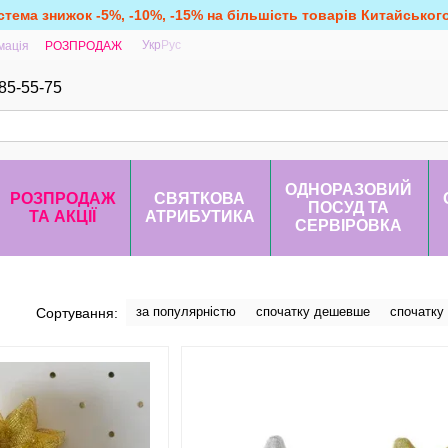
стема знижок -5%, -10%, -15% на більшість товарів Китайськог
Укр
Рус
мація
РОЗПРОДАЖ
85-55-75
ОДНОРАЗОВИЙ
РОЗПРОДАЖ
СВЯТКОВА
ПОСУД ТА
ТА АКЦІЇ
АТРИБУТИКА
СЕРВІРОВКА
за популярністю
спочатку дешевше
спочатку
Сортування: