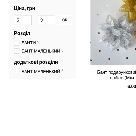
Ціна, грн
Від Ціна, грн
До Ціна, грн
ОК
Розділ
5
БАНТИ
5
БАНТ МАЛЕНЬКИЙ
додаткові розділи
5
БАНТ МАЛЕНЬКИЙ
Бант подарунковий 
срібло (Мікс
6.0