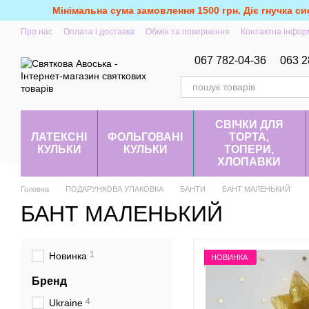
Перейти до основного контенту
Мінімальна сума замовлення 1500 грн. Діє гнучка си
Про нас
Оплата і доставка
Обмін та повернення
Контактна інфор
067 782-04-36
063 2
СВІЧКИ ДЛЯ
ЛАТЕКСНІ
ФОЛЬГОВАНІ
ТОРТА,
КУЛЬКИ
КУЛЬКИ
ТОПЕРИ,
ХЛОПАВКИ
Головна
ПОДАРУНКОВА УПАКОВКА
БАНТИ
БАНТ МАЛЕНЬКИЙ
БАНТ МАЛЕНЬКИЙ
1
Новинка
НОВИНКА
Бренд
4
Ukraine