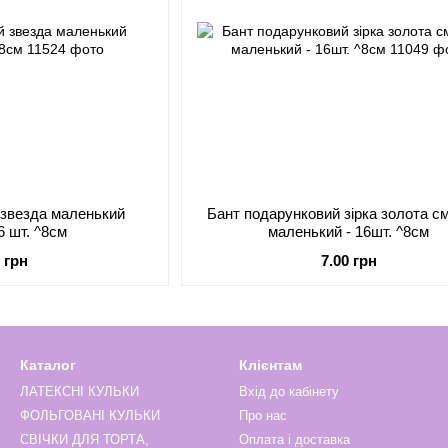
 звезда маленький
Бант подарунковий зірка золота см
6 шт. ^8см
маленький - 16шт. ^8см
0 грн
7.00 грн
Каталог
Клієнтам
ЛАТЕКСНІ КУЛЬКИ
Вхід до кабінету
ФОЛЬГОВАНІ КУЛЬКИ
Про нас
СВІЧКИ ДЛЯ ТОРТА,
Оплата і доставка