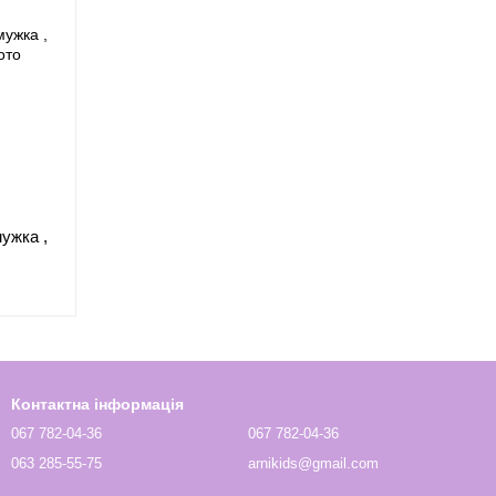
ужка ,
Контактна інформація
067 782-04-36
067 782-04-36
063 285-55-75
arnikids@gmail.com