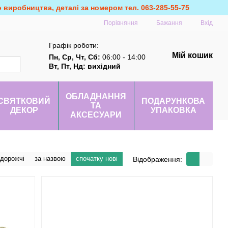
о виробництва, деталі за номером тел. 063-285-55-75
Порівняння
Бажання
Вхід
Графік роботи:
Мій кошик
Пн, Ср, Чт, Сб:
06:00 - 14:00
Вт, Пт, Нд: вихідний
ОБЛАДНАННЯ
СВЯТКОВИЙ
ПОДАРУНКОВА
ТА
ДЕКОР
УПАКОВКА
АКСЕСУАРИ
 дорожчі
за назвою
спочатку нові
Відображення: