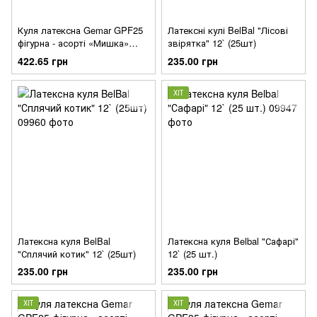
Куля латексна Gemar GPF25
Латексні кулі BelBal "Лісові
фігурна - асорті «Мишка»
звірятка" 12` (25шт)
(25х80х90см)
422.65 грн
235.00 грн
ХІТ
Латексна куля BelBal
Латексна куля Belbal "Сафарі"
"Сплячий котик" 12` (25шт)
12` (25 шт.)
235.00 грн
235.00 грн
ХІТ
ХІТ