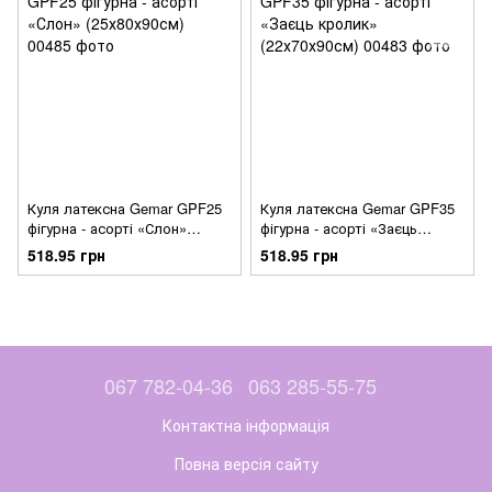
Куля латексна Gemar GPF25
Куля латексна Gemar GPF35
фігурна - асорті «Слон»
фігурна - асорті «Заєць
(25х80х90см)
кролик» (22х70х90см)
518.95 грн
518.95 грн
067 782-04-36
063 285-55-75
Контактна інформація
Повна версія сайту