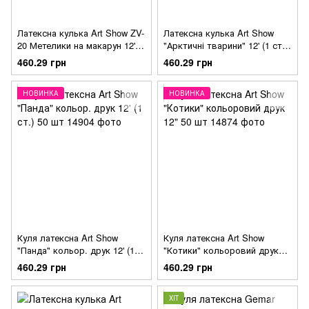
Латексна кулька Art Show ZV-
Латексна кулька Art Show
20 Метелики на макарун 12' (1
"Арктичні тварини" 12' (1 ст.
ст. 50 шт.)
50 шт.)
460.29 грн
460.29 грн
НОВИНКА
НОВИНКА
Куля латексна Art Show
Куля латексна Art Show
"Панда" кольор. друк 12' (1
"Котики" кольоровий друк
ст.) 50 шт
12" 50 шт
460.29 грн
460.29 грн
ХІТ