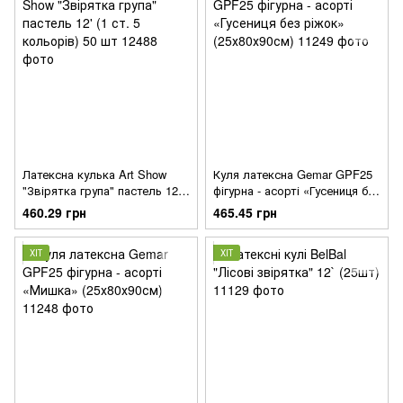
Латексна кулька Art Show
Куля латексна Gemar GPF25
"Звірятка група" пастель 12'
фігурна - асорті «Гусениця без
(1 ст. 5 кольорів) 50 шт
ріжок» (25х80х90см)
460.29 грн
465.45 грн
ХІТ
ХІТ