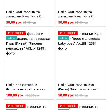
Набір Фольгованих та
Набір Фольгованих та
латексних Куль (Китай)
латексних Куль (Китай)
"Корона блакитна, Iittle princ"
"Місяць, кольорові кулі"
50.00 грн
50.00 грн
85.00 грн
85.00 грн
АКЦІЯ
АКЦІЯ
РОЗПРОДАЖ
РОЗПРОДАЖ
−41%
−41%
Набір для фотозони
Набір Фольгованих Куль
Фольгованих та латексних
(Китай) "Босс молокосос
Куль (Китай) "Лисеня
baby boss" АКЦІЯ
100.00 грн
50.00 грн
170.00 грн
85.00 грн
персикове" АКЦІЯ
РОЗПРОДАЖ
РОЗПРОДАЖ