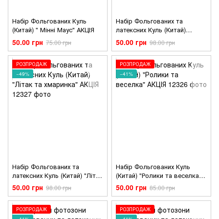
Набір Фольгованих Куль
Набір Фольгованих та
(Китай) " Мінні Маус" АКЦІЯ
латексних Куль (Китай)
"Коала" АКЦІЯ
50.00 грн
50.00 грн
75.00 грн
98.00 грн
РОЗПРОДАЖ
РОЗПРОДАЖ
−49%
−41%
Набір Фольгованих та
Набір Фольгованих Куль
латексних Куль (Китай) "Літак
(Китай) "Ролики та веселка"
та хмаринка" АКЦІЯ
АКЦІЯ
50.00 грн
50.00 грн
98.00 грн
85.00 грн
РОЗПРОДАЖ
РОЗПРОДАЖ
−41%
−41%