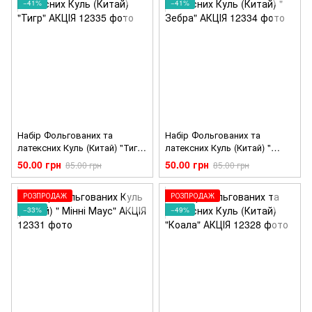
−41%
−41%
Набір Фольгованих та
Набір Фольгованих та
латексних Куль (Китай) "Тигр"
латексних Куль (Китай) "
АКЦІЯ
Зебра" АКЦІЯ
50.00 грн
50.00 грн
85.00 грн
85.00 грн
РОЗПРОДАЖ
РОЗПРОДАЖ
−33%
−49%