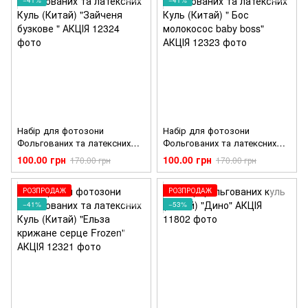
Набір для фотозони
Набір для фотозони
Фольгованих та латексних
Фольгованих та латексних
Куль (Китай) "Зайченя
Куль (Китай) " Бос
100.00 грн
100.00 грн
170.00 грн
170.00 грн
бузкове " АКЦІЯ
молокосос baby boss" АКЦІЯ
РОЗПРОДАЖ
РОЗПРОДАЖ
−41%
−53%