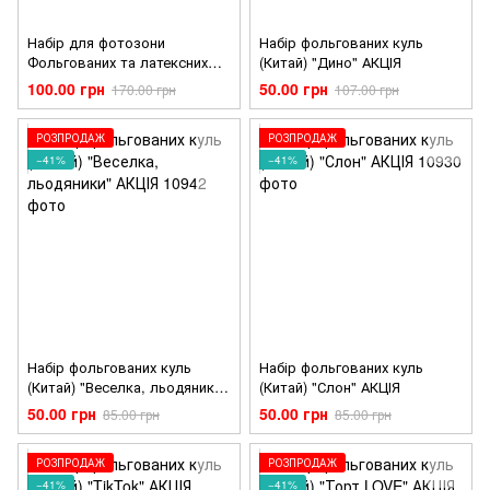
Набір для фотозони
Набір фольгованих куль
Фольгованих та латексних
(Китай) "Дино" АКЦІЯ
Куль (Китай) "Ельза крижане
100.00 грн
50.00 грн
170.00 грн
107.00 грн
серце Frozen" АКЦІЯ
РОЗПРОДАЖ
РОЗПРОДАЖ
−41%
−41%
Набір фольгованих куль
Набір фольгованих куль
(Китай) "Веселка, льодяники"
(Китай) "Слон" АКЦІЯ
АКЦІЯ
50.00 грн
50.00 грн
85.00 грн
85.00 грн
РОЗПРОДАЖ
РОЗПРОДАЖ
−41%
−41%