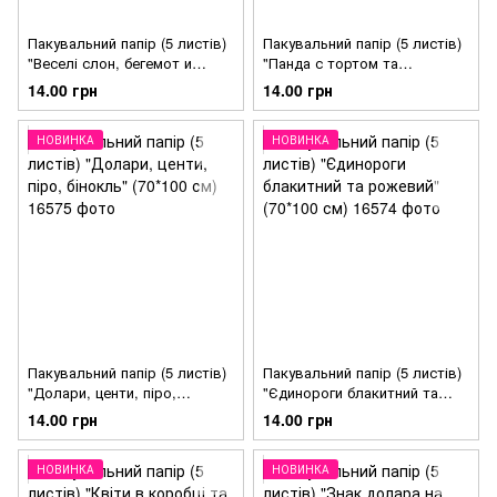
Пакувальний папір (5 листів)
Пакувальний папір (5 листів)
"Веселі слон, бегемот и
"Панда с тортом та
жираф" (70*100 см)
ведмедики" (70*100 см)
14.00 грн
14.00 грн
НОВИНКА
НОВИНКА
Пакувальний папір (5 листів)
Пакувальний папір (5 листів)
"Долари, центи, піро,
"Єдинороги блакитний та
бінокль" (70*100 см)
рожевий" (70*100 см)
14.00 грн
14.00 грн
НОВИНКА
НОВИНКА