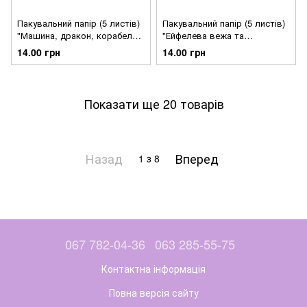
Пакувальний папір (5 листів)
Пакувальний папір (5 листів)
"Машина, дракон, корабель
"Ейфелева вежа та
на блакитному" (70*100 см)
велосипед на рожевому"
14.00 грн
14.00 грн
(70*100 см)
Показати ще 20 товарів
Назад
Вперед
1
з 8
067 782-04-36
063 285-55-75
Контактна інформація
Повна версія сайту