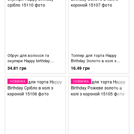
Обруч для волосся та
Топпер для торта Happy
окуляри Happy birthday
Birthday Золото в колі з
срібло
короной
34.81 грн
16.49 грн
НОВИНКА
НОВИНКА