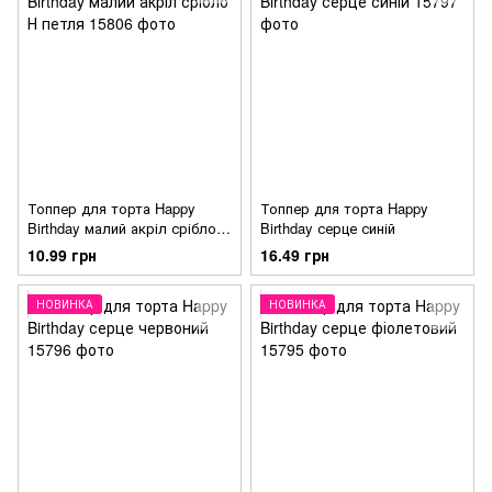
Топпер для торта Happy
Топпер для торта Happy
Birthday малий акріл срібло Н
Birthday серце синій
петля
10.99 грн
16.49 грн
НОВИНКА
НОВИНКА