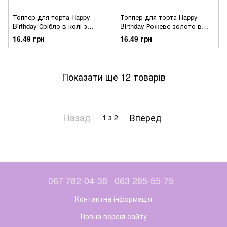
Топпер для торта Happy
Топпер для торта Happy
Birthday Срібло в колі з
Birthday Рожеве золото в
короной
колі з короной
16.49 грн
16.49 грн
Показати ще 12 товарів
Назад
Вперед
1
з 2
067 782-04-36
063 285-55-75
Контактна інформація
Повна версія сайту