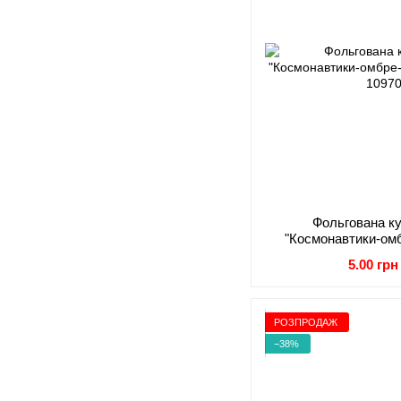
Фольгована к
"Космонавтики-ом
АК
5.00 грн
РОЗПРОДАЖ
−38%