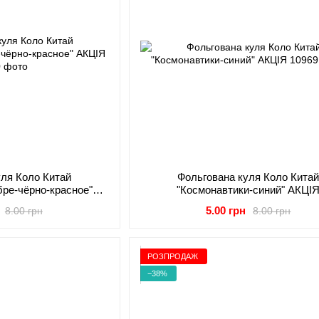
уля Коло Китай
Фольгована куля Коло Кита
бре-чёрно-красное"
"Космонавтики-синий" АКЦІ
ЦІЯ
5.00 грн
8.00 грн
8.00 грн
РОЗПРОДАЖ
−38%