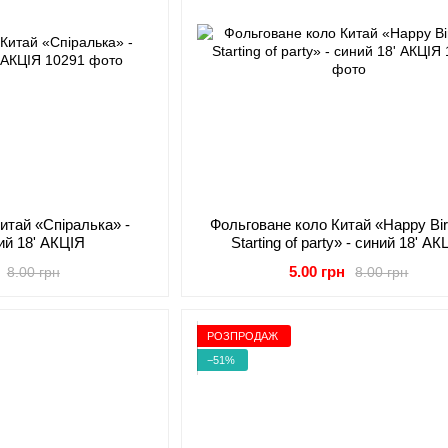
итай «Спіралька» -
Фольговане коло Китай «Happy Bir
ий 18' АКЦІЯ
Starting of party» - синий 18' АК
5.00 грн
8.00 грн
8.00 грн
РОЗПРОДАЖ
−51%