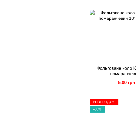
Фольговане коло К
помаранчев
5.00 грн
РОЗПРОДАЖ
−38%