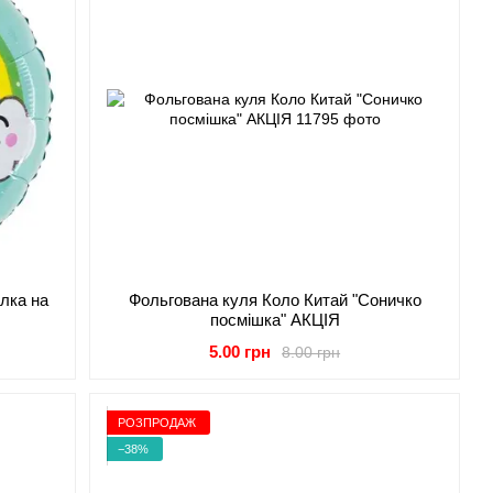
лка на
Фольгована куля Коло Китай "Соничко
посмішка" АКЦІЯ
5.00 грн
8.00 грн
РОЗПРОДАЖ
−38%