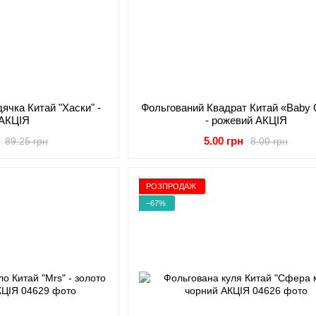
ячка Китай "Хаски" -
Фольгований Квадрат Китай «Baby Gi
 АКЦІЯ
- рожевий АКЦІЯ
5.00 грн
89.25 грн
8.00 грн
РОЗПРОДАЖ
−67%