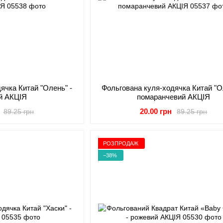
ячка Китай "Олень" -
Фольгована куля-ходячка Китай "О
й АКЦІЯ
помаранчевий АКЦІЯ
20.00 грн
89.25 грн
89.25 грн
РОЗПРОДАЖ
−38%