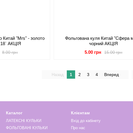
 Китай "Mrs" - золото
Фольгована куля Китай "Сфера мі
 18` АКЦІЯ
чорний АКЦІЯ
5.00 грн
8.00 грн
15.00 грн
Назад
1
2
3
4
Вперед
Каталог
Клієнтам
ЛАТЕКСНІ КУЛЬКИ
Вхід до кабінету
ФОЛЬГОВАНІ КУЛЬКИ
Про нас