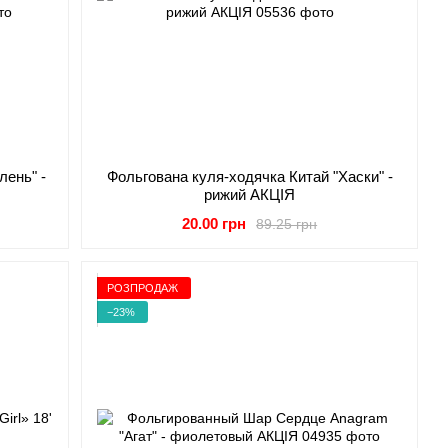
лень" -
Фольгована куля-ходячка Китай "Хаски" -
рижий АКЦІЯ
20.00 грн
89.25 грн
РОЗПРОДАЖ
−23%