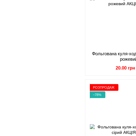
Фольгована куля-ход
рожеви
20.00 грн
РОЗПРОДАЖ
−78%