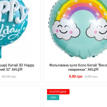
(шар) Китай 3D Happy
Фольгована куля Коло Китай "Весе
ений 32" АКЦІЯ
хмаринках" АКЦІЯ
5.00 грн
45.00 грн
8.00 грн
РОЗПРОДАЖ
−38%