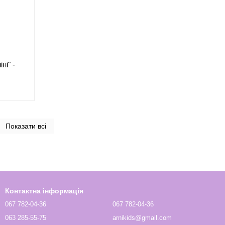
ні" -
Показати всі
Контактна інформація
067 782-04-36
067 782-04-36
063 285-55-75
arnikids@gmail.com