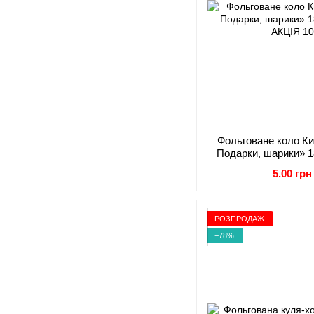
Фольговане коло Ки
Подарки, шарики» 1
АК
5.00 грн
РОЗПРОДАЖ
−78%