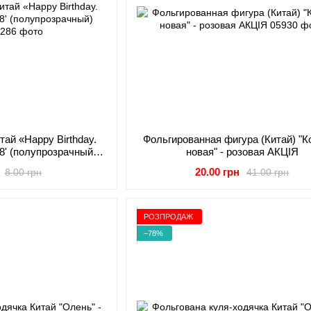
тай «Happy Birthday.
Фольгированная фигура (Китай) "К
8' (полупрозрачный)
новая" - розовая АКЦІЯ
ЦІЯ
20.00 грн
8.00 грн
41.00 грн
РОЗПРОДАЖ
−78%