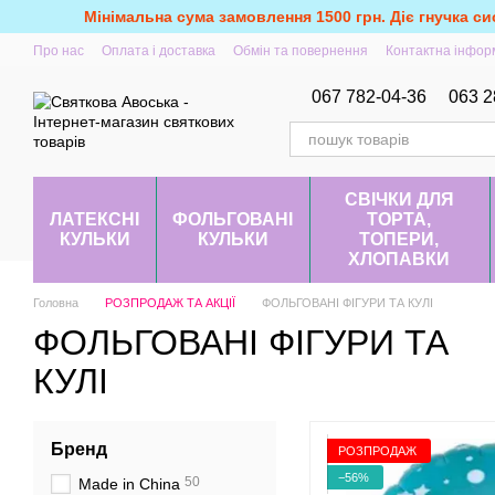
Перейти до основного контенту
Мінімальна сума замовлення 1500 грн. Діє гнучка си
Про нас
Оплата і доставка
Обмін та повернення
Контактна інфор
067 782-04-36
063 2
СВІЧКИ ДЛЯ
ЛАТЕКСНІ
ФОЛЬГОВАНІ
ТОРТА,
КУЛЬКИ
КУЛЬКИ
ТОПЕРИ,
ХЛОПАВКИ
Головна
РОЗПРОДАЖ ТА АКЦІЇ
ФОЛЬГОВАНІ ФІГУРИ ТА КУЛІ
ФОЛЬГОВАНІ ФІГУРИ ТА
КУЛІ
Бренд
РОЗПРОДАЖ
−56%
50
Made in China