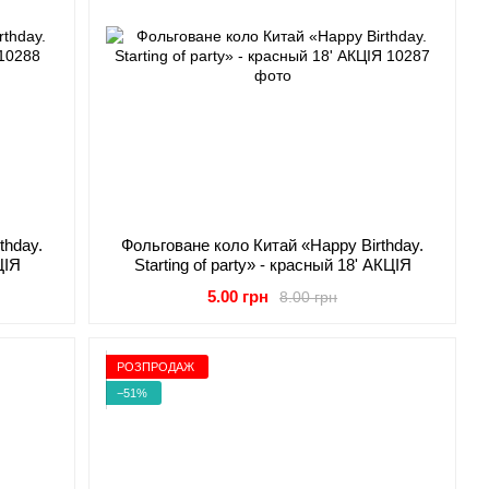
thday.
Фольговане коло Китай «Happy Birthday.
ЦІЯ
Starting of party» - красный 18' АКЦІЯ
5.00 грн
8.00 грн
РОЗПРОДАЖ
−51%