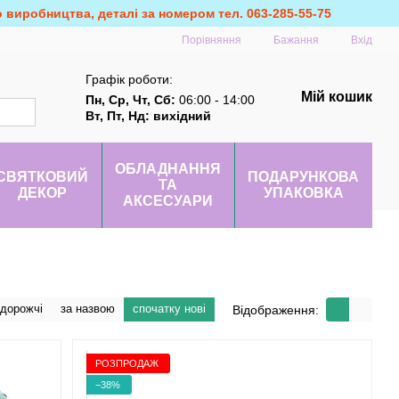
о виробництва, деталі за номером тел. 063-285-55-75
Порівняння
Бажання
Вхід
Графік роботи:
Мій кошик
Пн, Ср, Чт, Сб:
06:00 - 14:00
Вт, Пт, Нд: вихідний
ОБЛАДНАННЯ
СВЯТКОВИЙ
ПОДАРУНКОВА
ТА
ДЕКОР
УПАКОВКА
АКСЕСУАРИ
 дорожчі
за назвою
спочатку нові
Відображення:
РОЗПРОДАЖ
−38%