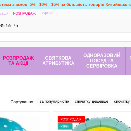
стема знижок -5%, -10%, -15% на більшість товарів Китайськог
Укр
Рус
мація
РОЗПРОДАЖ
85-55-75
ОДНОРАЗОВИЙ
РОЗПРОДАЖ
СВЯТКОВА
ПОСУД ТА
ТА АКЦІЇ
АТРИБУТИКА
СЕРВІРОВКА
за популярністю
спочатку дешевше
спочатку
Сортування:
РОЗПРОДАЖ
−38%