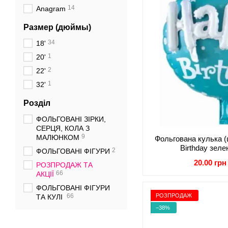
14
Anagram
Размер (дюймы)
34
18'
1
20'
2
22'
1
32'
Розділ
ФОЛЬГОВАНІ ЗІРКИ,
СЕРЦЯ, КОЛА З
9
МАЛЮНКОМ
Фольгована кулька 
Birthday зел
2
ФОЛЬГОВАНІ ФІГУРИ
20.00 грн
РОЗПРОДАЖ ТА
66
АКЦІЇ
ФОЛЬГОВАНІ ФІГУРИ
РОЗПРОДАЖ
66
ТА КУЛІ
−38%