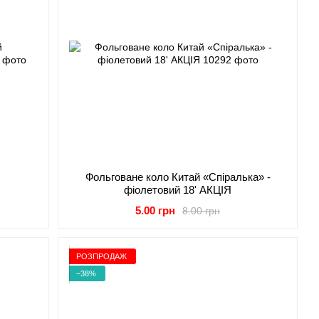
й
Фольговане коло Китай «Спіралька» -
Я
фіолетовий 18' АКЦІЯ
5.00 грн
8.00 грн
РОЗПРОДАЖ
−38%