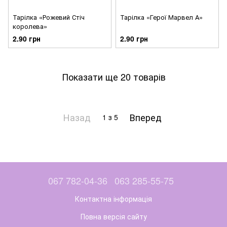
Тарілка «Рожевий Стіч
Тарілка «Герої Марвел А»
королева»
2.90 грн
2.90 грн
Показати ще 20 товарів
Назад
Вперед
1
з 5
067 782-04-36
063 285-55-75
Контактна інформація
Повна версія сайту