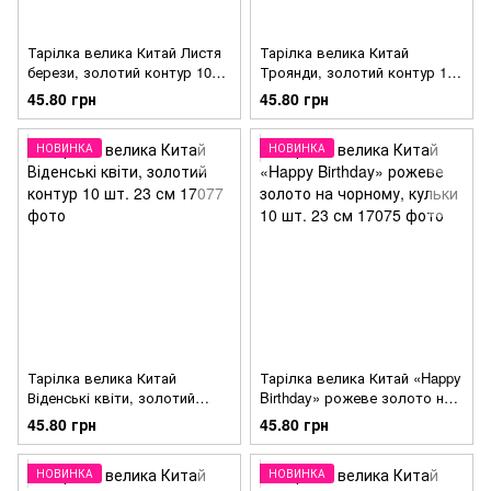
Тарілка велика Китай Листя
Тарілка велика Китай
берези, золотий контур 10
Троянди, золотий контур 10
шт. 23 см
шт. 23 см
45.80 грн
45.80 грн
НОВИНКА
НОВИНКА
Тарілка велика Китай
Тарілка велика Китай «Happy
Віденські квіти, золотий
Birthday» рожеве золото на
контур 10 шт. 23 см
чорному, кульки 10 шт. 23 см
45.80 грн
45.80 грн
НОВИНКА
НОВИНКА