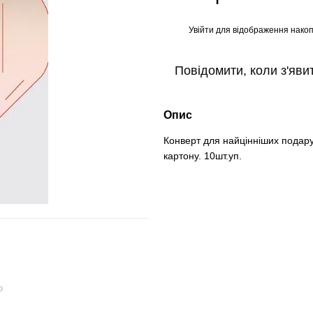
Увійти
для відображення накоп
%
Повідомити, коли з'яви
Опис
Конверт для найцінніших подару
картону. 10шт.уп.
ю