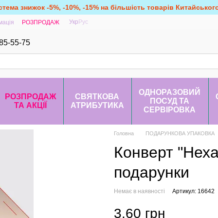
стема знижок -5%, -10%, -15% на більшість товарів Китайськог
Укр
Рус
мація
РОЗПРОДАЖ
85-55-75
ОДНОРАЗОВИЙ
РОЗПРОДАЖ
СВЯТКОВА
ПОСУД ТА
ТА АКЦІЇ
АТРИБУТИКА
СЕРВІРОВКА
Головна
ПОДАРУНКОВА УПАКОВКА
Конверт "Неха
подарунки
Немає в наявності
Артикул: 16642
3.60 грн