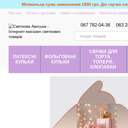
Перейти до основного контенту
Мінімальна сума замовлення 1500 грн. Діє гнучка си
Про нас
Оплата і доставка
Обмін та повернення
Контактна інфор
067 782-04-36
063 2
СВІЧКИ ДЛЯ
ЛАТЕКСНІ
ФОЛЬГОВАНІ
ТОРТА,
КУЛЬКИ
КУЛЬКИ
ТОПЕРИ,
ХЛОПАВКИ