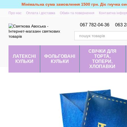
Перейти до основного контенту
Мінімальна сума замовлення 1500 грн. Діє гнучка си
Про нас
Оплата і доставка
Обмін та повернення
Контактна інфор
067 782-04-36
063 2
СВІЧКИ ДЛЯ
ЛАТЕКСНІ
ФОЛЬГОВАНІ
ТОРТА,
КУЛЬКИ
КУЛЬКИ
ТОПЕРИ,
ХЛОПАВКИ