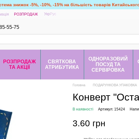
стема знижок -5%, -10%, -15% на більшість товарів Китайськог
Укр
Рус
мація
РОЗПРОДАЖ
85-55-75
ОДНОРАЗОВИЙ
РОЗПРОДАЖ
СВЯТКОВА
ПОСУД ТА
ТА АКЦІЇ
АТРИБУТИКА
СЕРВІРОВКА
Головна
ПОДАРУНКОВА УПАКОВКА
Конверт "Оста
В наявності
Артикул: 15424
Напис
3.60 грн