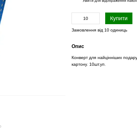
Увійти
для відображення накоп
%
Купити
Замовлення від 10 одиниць
Опис
Конверт для найцінніших подару
картону. 10шт.уп.
ю