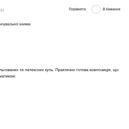
рн
Порівняти
В бажання
ичувальної знижки
льгованих та латексних куль. Практично готова композиція, що
матикою.