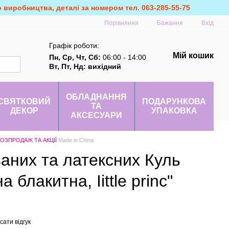
о виробництва, деталі за номером тел. 063-285-55-75
Порівняння
Бажання
Вхід
Графік роботи:
Мій кошик
Пн, Ср, Чт, Сб:
06:00 - 14:00
Вт, Пт, Нд: вихідний
ОБЛАДНАННЯ
СВЯТКОВИЙ
ПОДАРУНКОВА
ТА
ДЕКОР
УПАКОВКА
АКСЕСУАРИ
ОЗПРОДАЖ ТА АКЦІЇ
Made in China
аних та латексних Куль
 блакитна, Iittle princ"
ати відгук