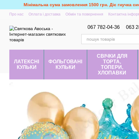
Перейти до основного контенту
Мінімальна сума замовлення 1500 грн. Діє гнучка си
Про нас
Оплата і доставка
Обмін та повернення
Контактна інфор
067 782-04-36
063 2
СВІЧКИ ДЛЯ
ЛАТЕКСНІ
ФОЛЬГОВАНІ
ТОРТА,
КУЛЬКИ
КУЛЬКИ
ТОПЕРИ,
ХЛОПАВКИ