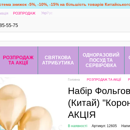
стема знижок -5%, -10%, -15% на більшість товарів Китайськог
Укр
Рус
мація
РОЗПРОДАЖ
85-55-75
ОДНОРАЗОВИЙ
РОЗПРОДАЖ
СВЯТКОВА
ПОСУД ТА
ТА АКЦІЇ
АТРИБУТИКА
СЕРВІРОВКА
Головна
РОЗПРОДАЖ ТА АКЦІЇ
Р
Набір Фольгов
(Китай) "Корона
АКЦІЯ
В наявності
Артикул: 12605
Напис