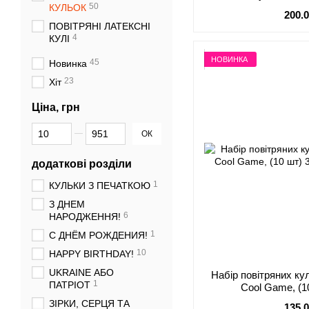
50
КУЛЬОК
200.
ПОВІТРЯНІ ЛАТЕКСНІ
4
КУЛІ
НОВИНКА
45
Новинка
23
Хіт
Ціна, грн
Від Ціна, грн
До Ціна, грн
ОК
додаткові розділи
1
КУЛЬКИ З ПЕЧАТКОЮ
З ДНЕМ
6
НАРОДЖЕННЯ!
1
С ДНЁМ РОЖДЕНИЯ!
10
HAPPY BIRTHDAY!
UKRAINE АБО
Набір повітряних кул
1
ПАТРІОТ
Cool Game, (1
ЗІРКИ, СЕРЦЯ ТА
135.