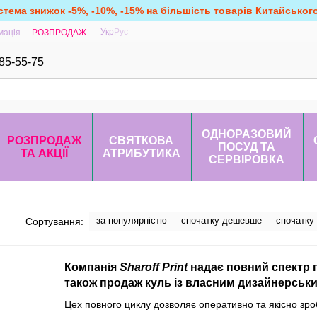
стема знижок -5%, -10%, -15% на більшість товарів Китайськог
Укр
Рус
мація
РОЗПРОДАЖ
85-55-75
ОДНОРАЗОВИЙ
РОЗПРОДАЖ
СВЯТКОВА
ПОСУД ТА
ТА АКЦІЇ
АТРИБУТИКА
СЕРВІРОВКА
за популярністю
спочатку дешевше
спочатку
Сортування:
Компанія
Sharoff Print
надає повний спектр п
також продаж куль із власним дизайнерськ
Цех повного циклу дозволяє оперативно та якісно зро