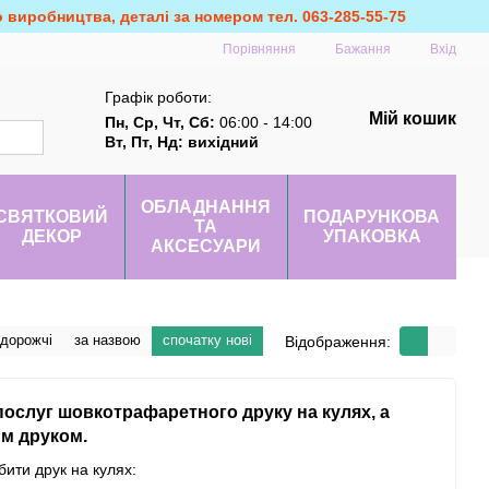
о виробництва, деталі за номером тел. 063-285-55-75
Порівняння
Бажання
Вхід
Графік роботи:
Мій кошик
Пн, Ср, Чт, Сб:
06:00 - 14:00
Вт, Пт, Нд: вихідний
ОБЛАДНАННЯ
СВЯТКОВИЙ
ПОДАРУНКОВА
ТА
ДЕКОР
УПАКОВКА
АКСЕСУАРИ
 дорожчі
за назвою
спочатку нові
Відображення:
ослуг шовкотрафаретного друку на кулях, а
им друком.
бити друк на кулях: