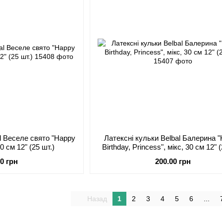
al Веселе свято "Happy
Латексні кульки Belbal Балерина 
30 см 12" (25 шт.)
Birthday, Princess", мікс, 30 см 12" (
00 грн
200.00 грн
Назад
1
2
3
4
5
6
...