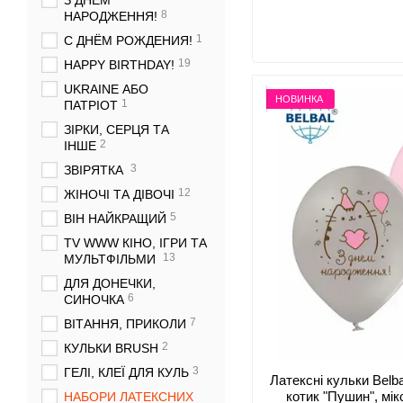
З ДНЕМ
8
НАРОДЖЕННЯ!
1
С ДНЁМ РОЖДЕНИЯ!
19
HAPPY BIRTHDAY!
UKRAINE АБО
НОВИНКА
1
ПАТРІОТ
ЗІРКИ, СЕРЦЯ ТА
2
ІНШЕ
3
ЗВІРЯТКА
12
ЖІНОЧІ ТА ДІВОЧІ
5
ВІН НАЙКРАЩИЙ
TV WWW КІНО, ІГРИ ТА
13
МУЛЬТФІЛЬМИ
ДЛЯ ДОНЕЧКИ,
6
СИНОЧКА
7
ВІТАННЯ, ПРИКОЛИ
2
КУЛЬКИ BRUSH
3
ГЕЛІ, КЛЕЇ ДЛЯ КУЛЬ
Латексні кульки Belb
котик "Пушин", мікс
НАБОРИ ЛАТЕКСНИХ