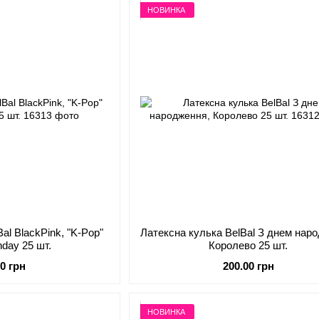
НОВИНКА
al BlackPink, "K-Pop"
Латексна кулька BelBal З днем нар
hday 25 шт.
Королево 25 шт.
00 грн
200.00 грн
НОВИНКА