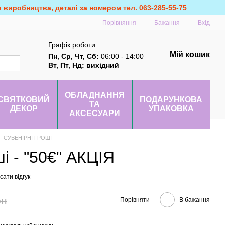
о виробництва, деталі за номером тел. 063-285-55-75
Порівняння
Бажання
Вхід
Графік роботи:
Мій кошик
Пн, Ср, Чт, Сб:
06:00 - 14:00
Вт, Пт, Нд: вихідний
ОБЛАДНАННЯ
СВЯТКОВИЙ
ПОДАРУНКОВА
ТА
ДЕКОР
УПАКОВКА
АКСЕСУАРИ
СУВЕНІРНІ ГРОШІ
і - "50€" АКЦІЯ
ати відгук
рн
Порівняти
В бажання