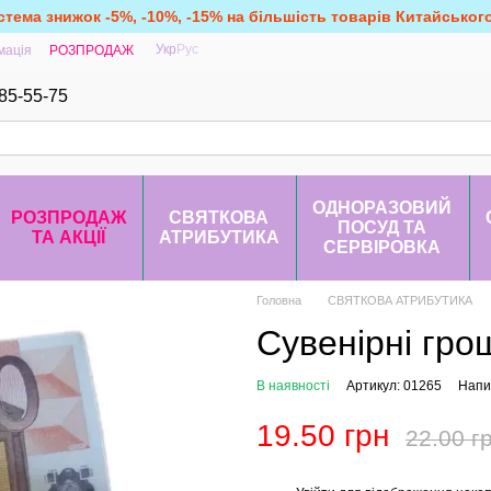
стема знижок -5%, -10%, -15% на більшість товарів Китайськог
Укр
Рус
мація
РОЗПРОДАЖ
85-55-75
ОДНОРАЗОВИЙ
РОЗПРОДАЖ
СВЯТКОВА
ПОСУД ТА
ТА АКЦІЇ
АТРИБУТИКА
СЕРВІРОВКА
Головна
СВЯТКОВА АТРИБУТИКА
Сувенірні грош
В наявності
Артикул: 01265
Напис
19.50 грн
22.00 г