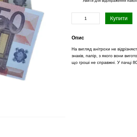
Увійти
для відображення накоп
%
Купити
Опис
На вигляд анітрохи не відрізняє
знаків, папір, з якого вони виго
що гроші не справжні. У пачці 8