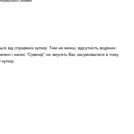
ичувальної знижки
ться від справжніх купюр. Тим не менш, відсутність водяних
товлені і напис "Сувенір" не змусять Вас засумніватися в тому,
0 купюр