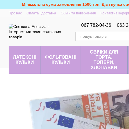
Перейти до основного контенту
Мінімальна сума замовлення 1500 грн. Діє гнучка си
Про нас
Оплата і доставка
Обмін та повернення
Контактна інфор
067 782-04-36
063 2
СВІЧКИ ДЛЯ
ЛАТЕКСНІ
ФОЛЬГОВАНІ
ТОРТА,
КУЛЬКИ
КУЛЬКИ
ТОПЕРИ,
ХЛОПАВКИ