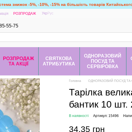
стема знижок -5%, -10%, -15% на більшість товарів Китайськог
Укр
Рус
мація
РОЗПРОДАЖ
85-55-75
ОДНОРАЗОВИЙ
РОЗПРОДАЖ
СВЯТКОВА
ПОСУД ТА
ТА АКЦІЇ
АТРИБУТИКА
СЕРВІРОВКА
Головна
ОДНОРАЗОВИЙ ПОСУД ТА 
Тарілка велик
бантик 10 шт.
В наявності
Артикул: 15496
Напис
34.35 грн