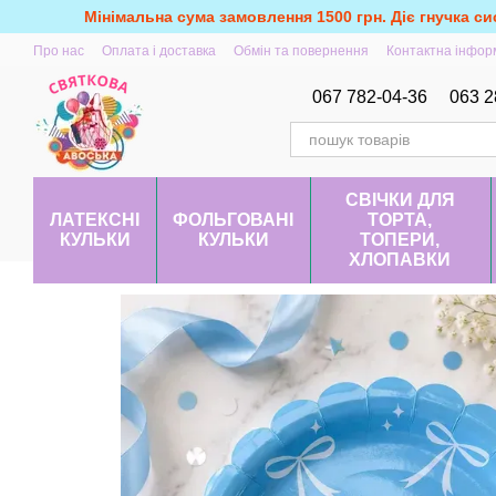
Перейти до основного контенту
Мінімальна сума замовлення 1500 грн. Діє гнучка си
Про нас
Оплата і доставка
Обмін та повернення
Контактна інфор
067 782-04-36
063 2
СВІЧКИ ДЛЯ
ЛАТЕКСНІ
ФОЛЬГОВАНІ
ТОРТА,
КУЛЬКИ
КУЛЬКИ
ТОПЕРИ,
ХЛОПАВКИ