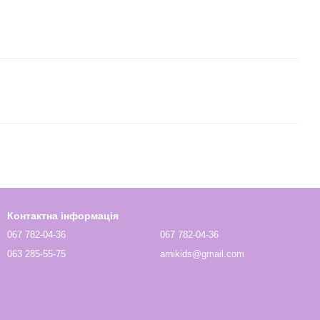
Контактна інформація
067 782-04-36
067 782-04-36
063 285-55-75
arnikids@gmail.com