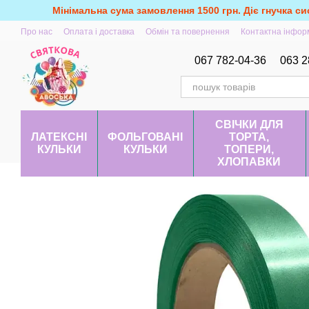
Перейти до основного контенту
Мінімальна сума замовлення 1500 грн. Діє гнучка си
Про нас
Оплата і доставка
Обмін та повернення
Контактна інфор
067 782-04-36
063 2
СВІЧКИ ДЛЯ
ЛАТЕКСНІ
ФОЛЬГОВАНІ
ТОРТА,
КУЛЬКИ
КУЛЬКИ
ТОПЕРИ,
ХЛОПАВКИ