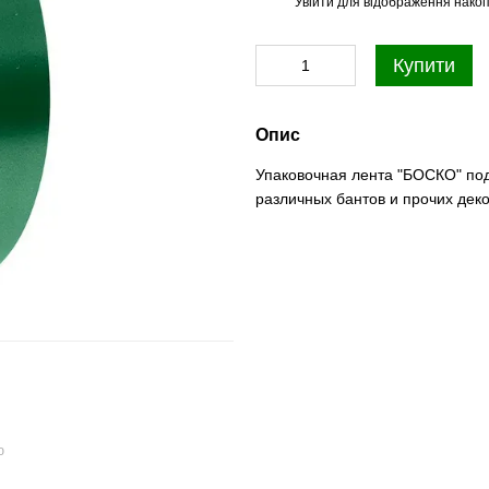
Увійти
для відображення накоп
%
Купити
Опис
Упаковочная лента "БОСКО" под
различных бантов и прочих дек
ю