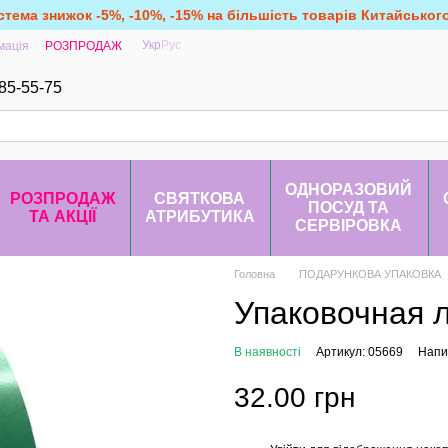
стема знижок -5%, -10%, -15% на більшість товарів Китайськог
Укр
Рус
мація
РОЗПРОДАЖ
85-55-75
ОДНОРАЗОВИЙ
РОЗПРОДАЖ
СВЯТКОВА
ПОСУД ТА
ТА АКЦІЇ
АТРИБУТИКА
СЕРВІРОВКА
Головна
ПОДАРУНКОВА УПАКОВКА
Упаковочная л
В наявності
Артикул: 05669
Напис
32.00 грн