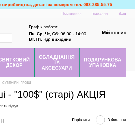
о виробництва, деталі за номером тел. 063-285-55-75
Порівняння
Бажання
Вхід
Графік роботи:
Мій кошик
Пн, Ср, Чт, Сб:
06:00 - 14:00
Вт, Пт, Нд: вихідний
ОБЛАДНАННЯ
СВЯТКОВИЙ
ПОДАРУНКОВА
ТА
ДЕКОР
УПАКОВКА
АКСЕСУАРИ
СУВЕНІРНІ ГРОШІ
і - "100$" (старі) АКЦІЯ
ати відгук
рн
Порівняти
В бажання