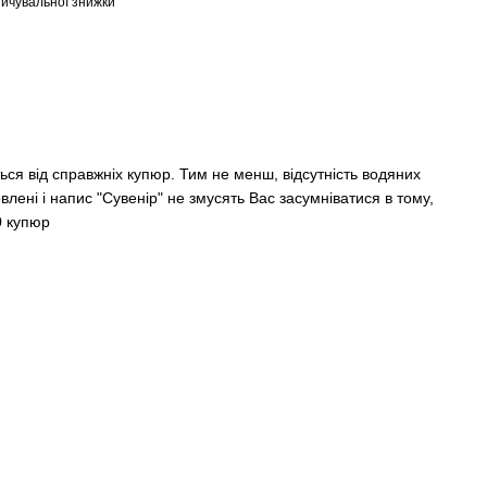
ичувальної знижки
ться від справжніх купюр. Тим не менш, відсутність водяних
товлені і напис "Сувенір" не змусять Вас засумніватися в тому,
0 купюр