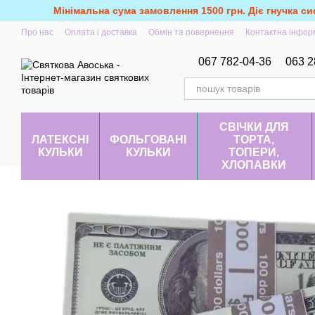
Перейти до основного контенту
Мінімальна сума замовлення 1500 грн. Діє гнучка си
Про нас
Оплата і доставка
Обмін та повернення
Контактна інфор
067 782-04-36
063 2
СВІЧКИ ДЛЯ
ЛАТЕКСНІ
ФОЛЬГОВАНІ
ТОРТА,
КУЛЬКИ
КУЛЬКИ
ТОПЕРИ,
ХЛОПАВКИ