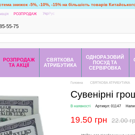
стема знижок -5%, -10%, -15% на більшість товарів Китайськог
Укр
Рус
мація
РОЗПРОДАЖ
85-55-75
ОДНОРАЗОВИЙ
РОЗПРОДАЖ
СВЯТКОВА
ПОСУД ТА
ТА АКЦІЇ
АТРИБУТИКА
СЕРВІРОВКА
Головна
СВЯТКОВА АТРИБУТИКА
Сувенірні грош
В наявності
Артикул: 01147
Напис
19.50 грн
22.00 г