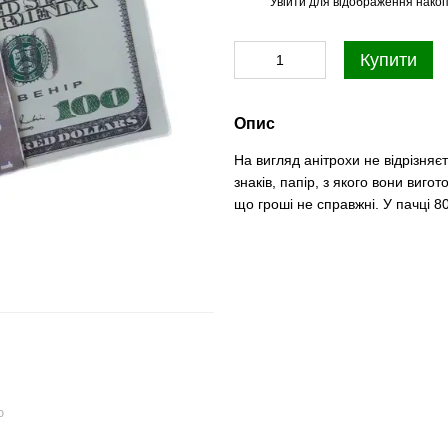
Увійти
для відображення накоп
%
Купити
Опис
На вигляд анітрохи не відрізняє
знаків, папір, з якого вони виго
що гроші не справжні. У пачці 8
ю